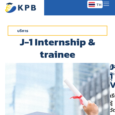
TH
EN
บริการ
J-1 Internship &
trainee
J
คื
อะ
1
?
V
เร
รู้
ว