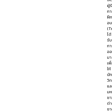
ผู้ร
กา
ฝึ
อบ
(T
ได้
รับ
กา
ออ
มา
เพื
ให้
นั
วิ
แล
มห
ชา
ต่
ชา