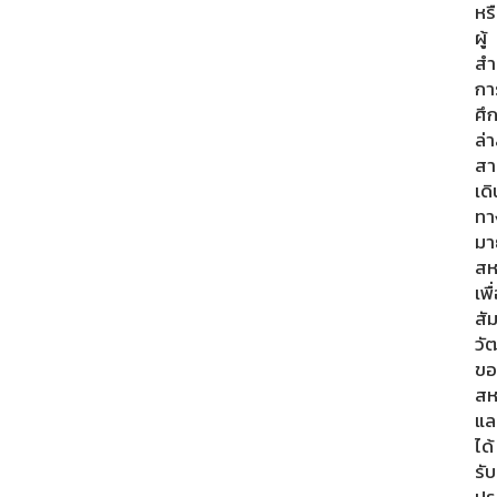
หร
ผู้
สำ
กา
ศึ
ล่า
สา
เดิ
ทา
มา
สห
เพื
สั
วั
ขอ
สห
แล
ได้
รับ