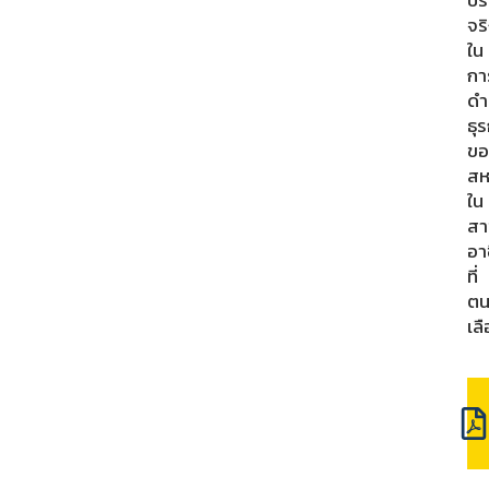
ปร
จร
ใน
กา
ดำ
ธุร
ขอ
สห
ใน
สา
อา
ที่
ต
เล