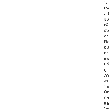
โด
เฉ
อย
ยิ่ง
เพื
รับ
กา
ฝึ
อบ
ทา
แพ
หร
ธุร
ภา
สห
โค
ฝึ
(I
แล
โค