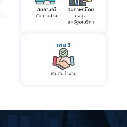
สัมภาษณ์
สัมภาษณ์โดย
กับนายจ้าง
กงสุล
สหรัฐอเมริกา
เฟส 3
เริ่มต้นทำงาน