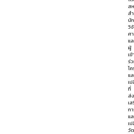
สห
สำ
นัก
วิจ
ศา
แล
ผู้
เข้
ร่
โค
แล
เปล
ที่
ส่
เส
กา
แล
เปล
วั