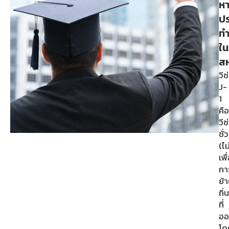
ห
ป
ท
ใน
สห
วีซ
J-
1
คือ
วีซ
ชั
(ไม
เพื
กา
ย้
ถิ
ที่
ออ
โด