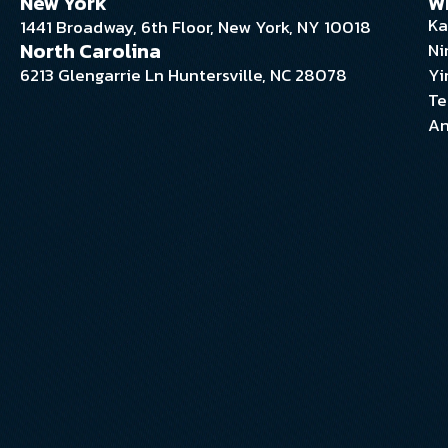
New York
W
Ka
1441 Broadway, 6th Floor, New York, NY 10018
North Carolina
Ni
6213 Glengarrie Ln Huntersville, NC 28078
Yi
Te
An