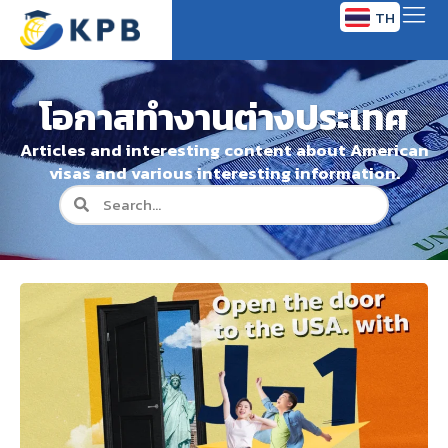
TH
EN
โอกาสทำงานต่างประเทศ
Articles and interesting content about American
visas and various interesting information.