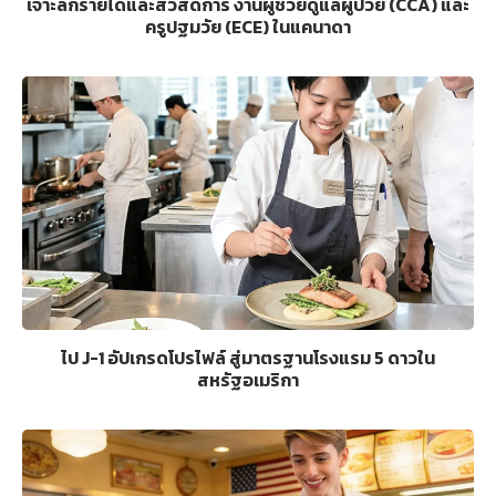
เจาะลึกรายได้และสวัสดิการ งานผู้ช่วยดูแลผู้ป่วย (CCA) และ
ครูปฐมวัย (ECE) ในแคนาดา
ไป J-1 อัปเกรดโปรไฟล์ สู่มาตรฐานโรงแรม 5 ดาวใน
สหรัฐอเมริกา