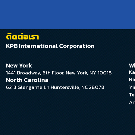
ติดต่อเรา
KPB International Corporation
New York
W
Ka
1441 Broadway, 6th Floor, New York, NY 10018
North Carolina
Ni
6213 Glengarrie Ln Huntersville, NC 28078
Yi
Te
An