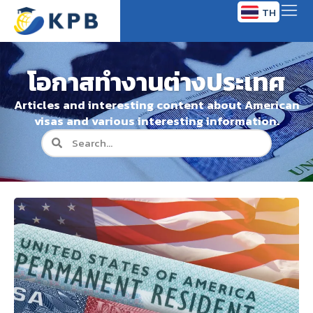
TH
EN
โอกาสทำงานต่างประเทศ
Articles and interesting content about American
visas and various interesting information.