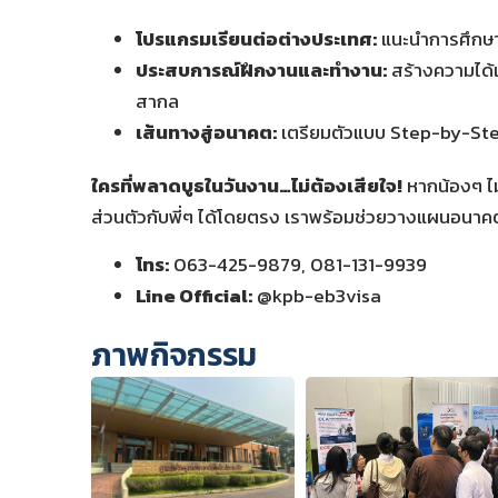
โปรแกรมเรียนต่อต่างประเทศ:
แนะนำการศึกษา
ประสบการณ์ฝึกงานและทำงาน:
สร้างความได้
สากล
เส้นทางสู่อนาคต:
เตรียมตัวแบบ Step-by-Step เ
ใครที่พลาดบูธในวันงาน…ไม่ต้องเสียใจ!
หากน้องๆ ไม
ส่วนตัวกับพี่ๆ ได้โดยตรง เราพร้อมช่วยวางแผนอนาคต
โทร:
063-425-9879, 081-131-9939
Line Official:
@kpb-eb3visa
ภาพกิจกรรม