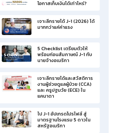
โอกาสเก็บเงินได้เท่าไหร่?
เจาะลึกรายได้ J-1 (2026) ได้
มากกว่าแค่ค่าแรง
5 Checklist เตรียมตัวให้
พร้อมก่อนสัมภาษณ์ J-1 กับ
นายจ้างอเมริกา
เจาะลึกรายได้และสวัสดิการ
งานผู้ช่วยดูแลผู้ป่วย (CCA)
และ ครูปฐมวัย (ECE) ใน
แคนาดา
ไป J-1 อัปเกรดโปรไฟล์ สู่
มาตรฐานโรงแรม 5 ดาวใน
สหรัฐอเมริกา