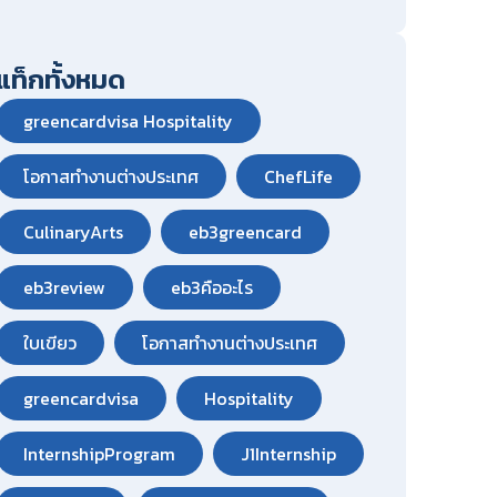
แท็กทั้งหมด
greencardvisa Hospitality
โอกาสทำงานต่างประเทศ
ChefLife
CulinaryArts
eb3greencard
eb3review
eb3คืออะไร
ใบเขียว
โอกาสทำงานต่างประเทศ
greencardvisa
Hospitality
InternshipProgram
J1Internship