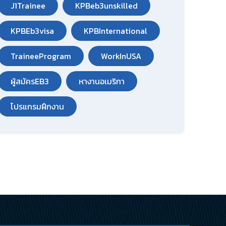
J1Trainee
KPBeb3unskilled
KPBEb3visa
KPBInternational
TraineeProgram
WorkInUSA
ผู้สมัครEB3
หางานอเมริกา
โปรแกรมฝึกงาน