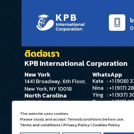
โ
0
ติดต่อเรา
KPB International Corporation
New York
WhatsApp
Kate
: +1 (908)
1441 Broadway, 6th Floor,
Nina
: +1 (917) 
New York, NY 10018
Ying
: +1 (937) 
North Carolina
Tee
: +1 (917) 
6213 Glengarrie Ln
Angie
: +1 (516) 
Huntersville, NC 28078
The website uses cookies.
Please study and accept. Terms&conditions before use.
Terms and conditions
l
Privacy Policy
l
Cookies Policy