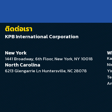
ติดต่อเรา
KPB International Corporation
New York
W
Ka
1441 Broadway, 6th Floor, New York, NY 10018
North Carolina
Ni
6213 Glengarrie Ln Huntersville, NC 28078
Yi
Te
An