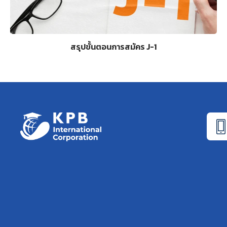
สรุปขั้นตอนการสมัคร J-1