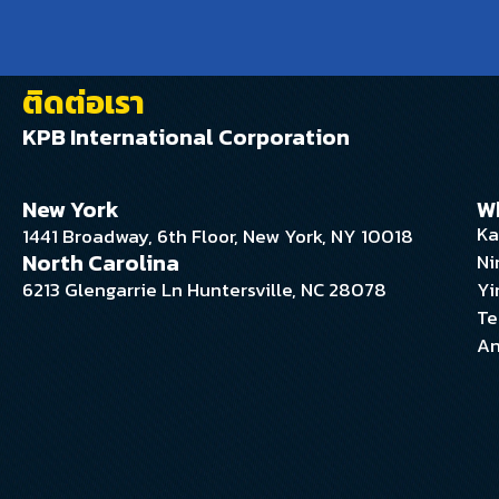
ติดต่อเรา
KPB International Corporation
New York
W
Ka
1441 Broadway, 6th Floor, New York, NY 10018
North Carolina
Ni
6213 Glengarrie Ln Huntersville, NC 28078
Yi
Te
An