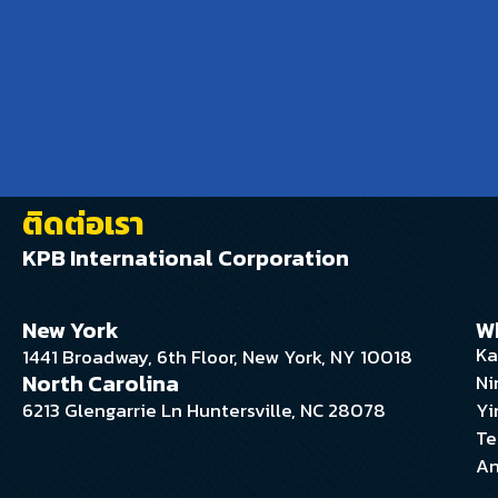
ติดต่อเรา
KPB International Corporation
New York
W
Ka
1441 Broadway, 6th Floor, New York, NY 10018
North Carolina
Ni
6213 Glengarrie Ln Huntersville, NC 28078
Yi
Te
An