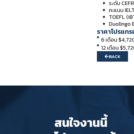
ระดับ CEFR
คะแนน IELT
TOEFL (iBT
Duolingo E
ราคาโปรแกรม
6 เดือน $4,72
12 เดือน $5,7
BACK
สนใจงานนี้