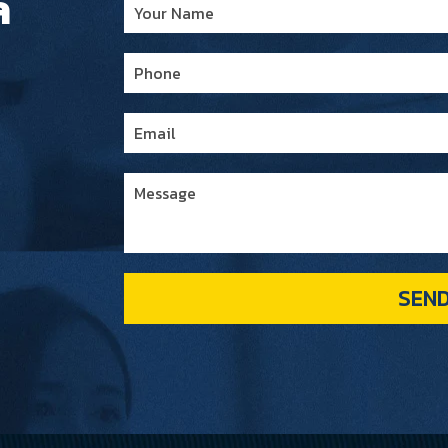
ล
SEN