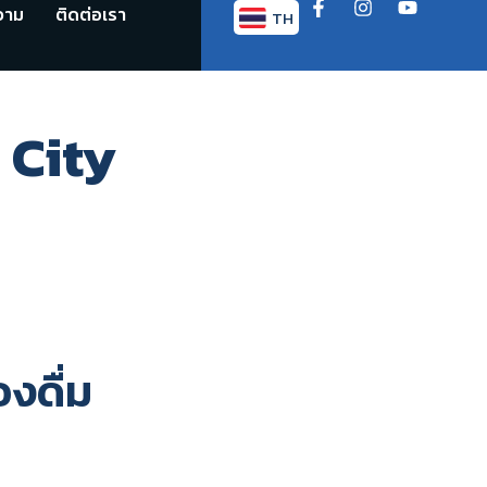
วาม
ติดต่อเรา
TH
EN
 City
งดื่ม