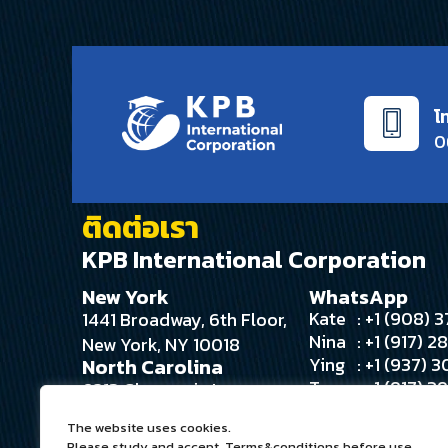
โ
0
ติดต่อเรา
KPB International Corporation
New York
WhatsApp
Kate
: +1 (908)
1441 Broadway, 6th Floor,
Nina
: +1 (917) 
New York, NY 10018
Ying
: +1 (937) 
North Carolina
Tee
: +1 (917) 
6213 Glengarrie Ln
Angie
: +1 (516) 
Huntersville, NC 28078
The website uses cookies.
Please study and accept. Terms&conditions before use.