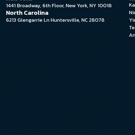
Ka
1441 Broadway, 6th Floor, New York, NY 10018
North Carolina
Ni
6213 Glengarrie Ln Huntersville, NC 28078
Yi
Te
An