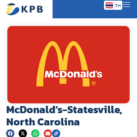
TH
EN
McDonald’s-Statesville,
North Carolina