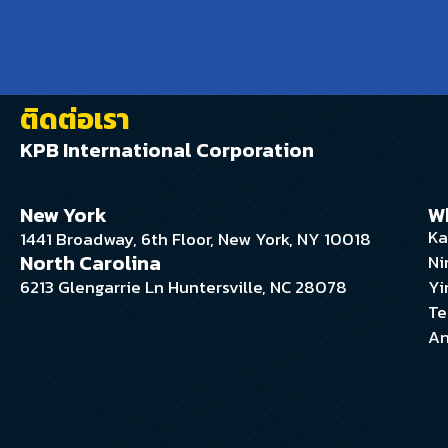
ติดต่อเรา
KPB International Corporation
New York
W
Ka
1441 Broadway, 6th Floor, New York, NY 10018
North Carolina
Ni
6213 Glengarrie Ln Huntersville, NC 28078
Yi
Te
An