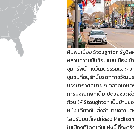
ค้นพบเมือง Stoughton รัฐวิสคอ
ผสานความซับซ้อนแบบเมืองเข้าก
ขุมทรัพย์ทางวัฒนธรรมและความ
ชุมชนที่อนุรักษ์มรดกทางวัฒนธร
บรรยากาศสบาย ๆ ตลาดเกษตรกร
การผจญภัยที่เต็มไปด้วยชีวิต
ถ้วน ให้ Stoughton เป็นบ้านขอ
หนึ่ง เดียวกัน สิ่งอำนวยความส
โอบรับมนต์เสน่ห์ของ Madison
ในเมืองที่โดดเด่นแห่งนี้ ที่จะต