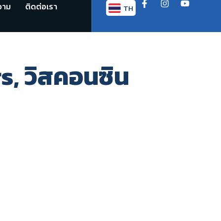
วาม
ติดต่อเรา
TH
EN
s, วิสคอนซิน