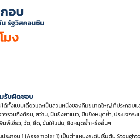
ะกอบ
ัน รัฐวิสคอนซิน
วโมง
ามรับผิดชอบ
ได้ทั้งแบบเดี่ยวและเป็นส่วนหนึ่งของทีมขนาดใหญ่ ที่ประกอบแล
าจรวมถึงค้อน, สว่าน, ปืนยิงยาแนว, ปืนยิงหมุดย้ำ, ประแจกระแท
พ์เขียว, วัด, ยึด, ขันให้แน่น, ยิงหมุดย้ำ หรืออื่นๆ
ประกอบ 1 (Assembler 1) เป็นตำแหน่งระดับเริ่มต้น Stoughton