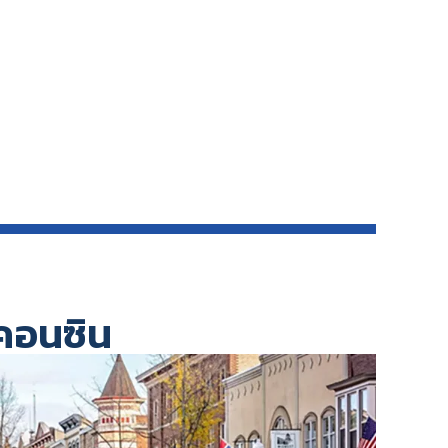
สคอนซิน