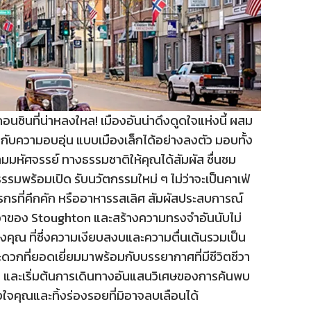
นซินที่น่าหลงใหล! เมืองอันน่าดึงดูดใจแห่งนี้ ผสม
ับความอบอุ่น แบบเมืองเล็กได้อย่างลงตัว มอบทั้ง
มหัศจรรย์ ทางธรรมชาติให้คุณได้สัมผัส ชื่นชม
รมพร้อมเปิด รับนวัตกรรมใหม่ ๆ ไม่ว่าจะเป็นคาเฟ่
ที่คึกคัก หรืออาหารรสเลิศ สัมผัสประสบการณ์
ชีวาของ Stoughton และสร้างความทรงจำอันนับไม่
งคุณ ที่ซึ่งความเงียบสงบและความตื่นเต้นรวมเป็น
ะดวกที่ยอดเยี่ยมมาพร้อมกับบรรยากาศที่มีชีวิตชีวา
 และเริ่มต้นการเดินทางอันแสนวิเศษของการค้นพบ
รึงใจคุณและทิ้งร่องรอยที่มิอาจลบเลือนได้