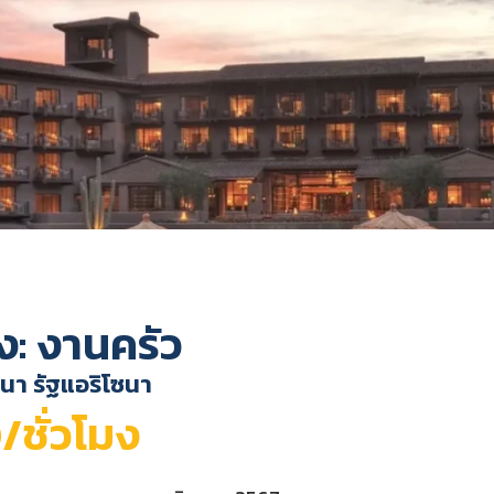
ง: งานครัว
านา รัฐแอริโซนา
/ชั่วโมง