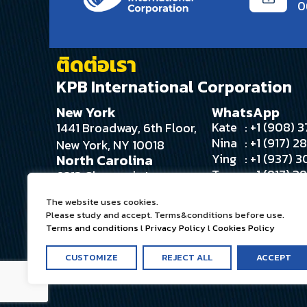
0
ติดต่อเรา
KPB International Corporation
New York
WhatsApp
Kate
: +1 (908)
1441 Broadway, 6th Floor,
Nina
: +1 (917) 
New York, NY 10018
Ying
: +1 (937) 
North Carolina
Tee
: +1 (917) 
6213 Glengarrie Ln
Angie
: +1 (516) 
Huntersville, NC 28078
The website uses cookies.
Please study and accept. Terms&conditions before use.
Terms and conditions
l
Privacy Policy
l
Cookies Policy
CUSTOMIZE
REJECT ALL
ACCEPT
Terms and conditions
l
Privacy Policy
l
Cookies Policy
©Copyright
2026
KPB International Corporation, All Right Rese