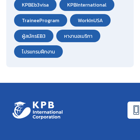
KPBEb3visa
KPBInternational
TraineeProgram
WorkInUSA
ผู้สมัครEB3
หางานอเมริกา
โปรแกรมฝึกงาน