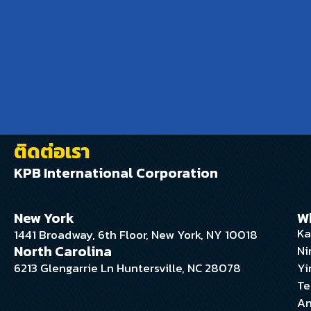
ติดต่อเรา
KPB International Corporation
New York
W
Ka
1441 Broadway, 6th Floor, New York, NY 10018
North Carolina
Ni
6213 Glengarrie Ln Huntersville, NC 28078
Yi
Te
An