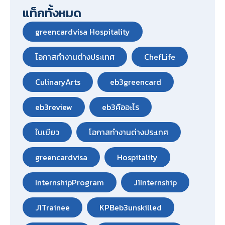
แท็กทั้งหมด
greencardvisa Hospitality
โอกาสทำงานต่างประเทศ
ChefLife
CulinaryArts
eb3greencard
eb3review
eb3คืออะไร
ใบเขียว
โอกาสทำงานต่างประเทศ
greencardvisa
Hospitality
InternshipProgram
J1Internship
J1Trainee
KPBeb3unskilled