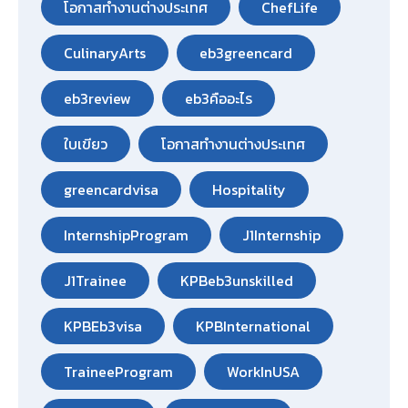
โอกาสทำงานต่างประเทศ
ChefLife
CulinaryArts
eb3greencard
eb3review
eb3คืออะไร
ใบเขียว
โอกาสทำงานต่างประเทศ
greencardvisa
Hospitality
InternshipProgram
J1Internship
J1Trainee
KPBeb3unskilled
KPBEb3visa
KPBInternational
TraineeProgram
WorkInUSA