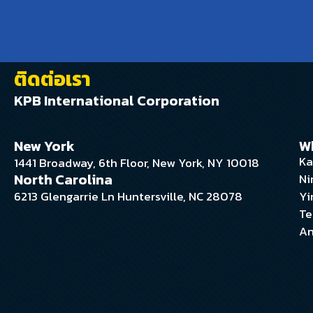
ติดต่อเรา
KPB International Corporation
New York
W
Ka
1441 Broadway, 6th Floor, New York, NY 10018
North Carolina
Ni
6213 Glengarrie Ln Huntersville, NC 28078
Yi
Te
An