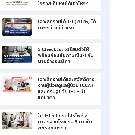
โอกาสเก็บเงินได้เท่าไหร่?
เจาะลึกรายได้ J-1 (2026) ได้
มากกว่าแค่ค่าแรง
5 Checklist เตรียมตัวให้
พร้อมก่อนสัมภาษณ์ J-1 กับ
นายจ้างอเมริกา
เจาะลึกรายได้และสวัสดิการ
งานผู้ช่วยดูแลผู้ป่วย (CCA)
และ ครูปฐมวัย (ECE) ใน
แคนาดา
ไป J-1 อัปเกรดโปรไฟล์ สู่
มาตรฐานโรงแรม 5 ดาวใน
สหรัฐอเมริกา