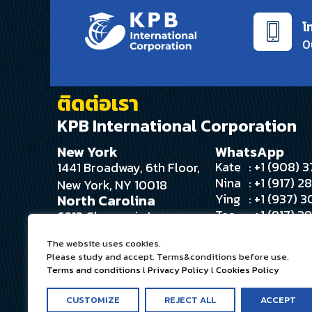
โ
0
ติดต่อเรา
KPB International Corporation
New York
WhatsApp
Kate
: +1 (908)
1441 Broadway, 6th Floor,
Nina
: +1 (917) 
New York, NY 10018
Ying
: +1 (937) 
North Carolina
Tee
: +1 (917) 
6213 Glengarrie Ln
Angie
: +1 (516) 
Huntersville, NC 28078
The website uses cookies.
Please study and accept. Terms&conditions before use.
Terms and conditions
l
Privacy Policy
l
Cookies Policy
CUSTOMIZE
REJECT ALL
ACCEPT
Terms and conditions
l
Privacy Policy
l
Cookies Policy