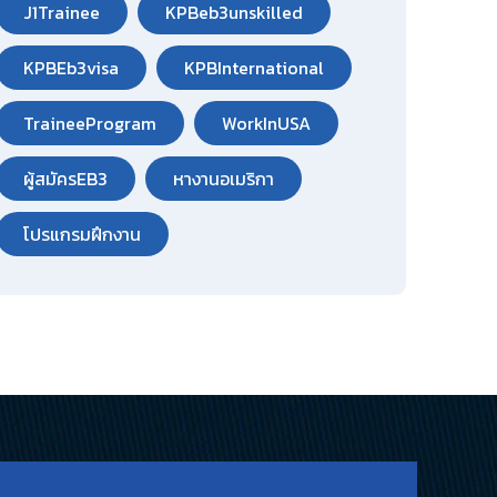
J1Trainee
KPBeb3unskilled
KPBEb3visa
KPBInternational
TraineeProgram
WorkInUSA
ผู้สมัครEB3
หางานอเมริกา
โปรแกรมฝึกงาน