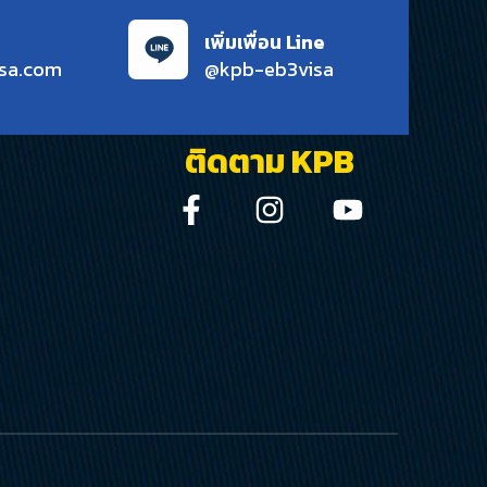
เพิ่มเพื่อน Line
sa.com
@kpb-eb3visa
ติดตาม KPB