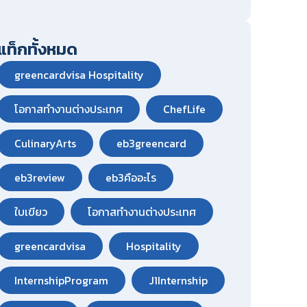
แท็กทั้งหมด
greencardvisa Hospitality
โอกาสทำงานต่างประเทศ
ChefLife
CulinaryArts
eb3greencard
eb3review
eb3คืออะไร
ใบเขียว
โอกาสทำงานต่างประเทศ
greencardvisa
Hospitality
InternshipProgram
J1Internship